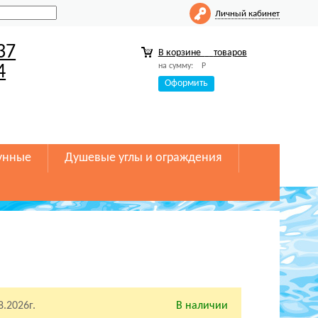
Личный кабинет
37
В корзине
товаров
на сумму:
Р
4
Оформить
унные
Душевые углы и ограждения
8.2026г.
В наличии