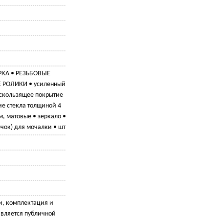
КА • РЕЗЬБОВЫЕ
РОЛИКИ • усиленный
скользящее покрытие
ие стекла толщиной 4
м, матовые • зеркало •
чок) для мочалки • шт
и, комплектация и
является публичной