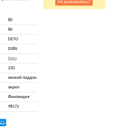
Не дозвонились?
80
80
DETO
D08S
Deto
220
низкий поддон
акрил
Финляндия
98172