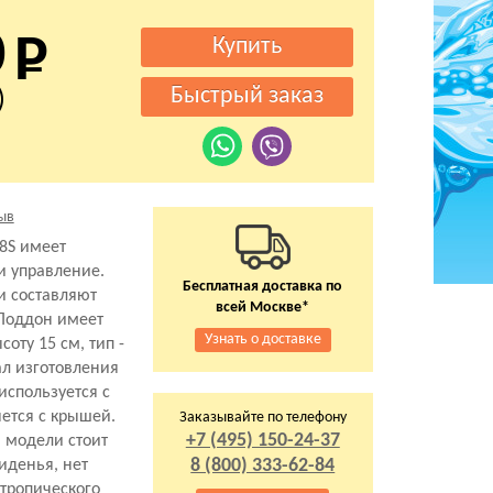
0
)
ыв
8S имеет
и управление.
Бесплатная доставка по
и составляют
всей Москве*
 Поддон имеет
Узнать о доставке
соту 15 см, тип -
л изготовления
используется с
ется с крышей.
Заказывайте по телефону
+7 (495) 150-24-37
 модели стоит
8 (800) 333-62-84
сиденья, нет
тропического