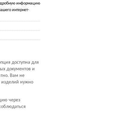
подробную информацию
ашего интернет-
опция доступна для
ных документов и
атно. Вам не
х изделий нужно
цию через
 соблюдаться