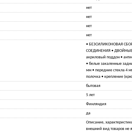
нет
нет
нет
нет
• БЕЗСИЛИКОНОВАЯ СБОР
СОЕДИНЕНИЯ • ДВОЙНЫЕ 
акриловый поддон • анти
• белые закаленные задн
мм • передние стекла 4 м
полочка • крепление (крю
бытовая
5 лет
Финляндия
да
Описание, характеристик
внешний вид товаров не 