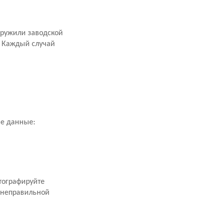
аружили заводской
. Каждый случай
ие данные:
тографируйте
 неправильной