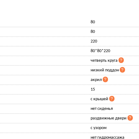
80
80
220
80*80*220
четверть круга
низкий поддон
акрил
15
с крышей
нет сиденья
раздвижные двери
с узором
нет гидромассажа