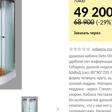
70400
49 20
68 900
(-29%
Заказать через:
добавить отз
душевая кабина Deto D0
удобное нет информаци
Габариты данной модел
ШхВхД (см): 80*80*220.
форму четверть круга, вы
низкий поддон. Материа
поддона - акрил. Стекло 
узором. Кабина поставля
Из особенностей данной
отметить, что у нее нет 
гидромассажа. Наличие 