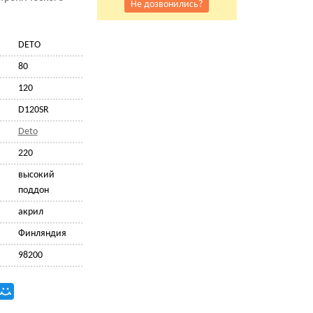
Не дозвонились?
DETO
80
120
D120SR
Deto
220
высокий
поддон
акрил
Финляндия
98200