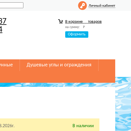
Личный кабинет
37
В корзине
товаров
на сумму:
Р
4
Оформить
унные
Душевые углы и ограждения
8.2026г.
В наличии