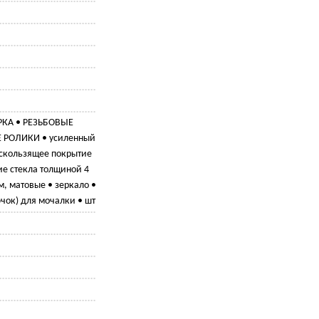
КА • РЕЗЬБОВЫЕ
РОЛИКИ • усиленный
скользящее покрытие
ие стекла толщиной 4
м, матовые • зеркало •
чок) для мочалки • шт