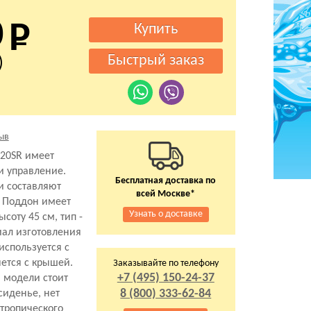
0
)
ыв
20SR имеет
и управление.
Бесплатная доставка по
и составляют
всей Москве*
. Поддон имеет
Узнать о доставке
соту 45 см, тип -
ал изготовления
используется с
ется с крышей.
Заказывайте по телефону
+7 (495) 150-24-37
 модели стоит
8 (800) 333-62-84
 сиденье, нет
тропического