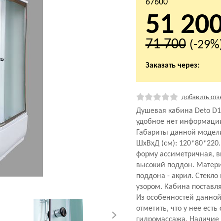
67600
51 20
71 700
(-29%
Заказать через:
добавить отз
Душевая кабина Deto D1
удобное нет информаци
Габариты данной модел
ШхВхД (см): 120*80*220
форму ассиметричная, вы
высокий поддон. Матери
поддона - акрил. Стекло 
узором. Кабина поставля
Из особенностей данной
отметить, что у нее есть
гидромассажа. Наличие 