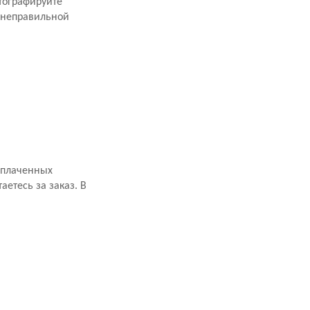
тографируйте
 неправильной
оплаченных
аетесь за заказ. В