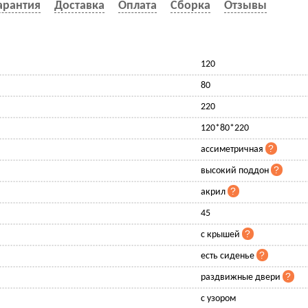
арантия
Доставка
Оплата
Сборка
Отзывы
120
80
220
120*80*220
ассиметричная
высокий поддон
акрил
45
с крышей
есть сиденье
раздвижные двери
с узором