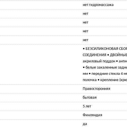
нет гидромассажа
нет
нет
нет
нет
• БЕЗСИЛИКОНОВАЯ СБОР
СОЕДИНЕНИЯ • ДВОЙНЫЕ 
акриловый поддон • анти
• белые закаленные задн
мм • передние стекла 4 м
полочка • крепление (крю
Правосторонняя
бытовая
5 лет
Финляндия
да