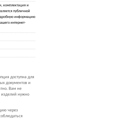
и, комплектация и
является публичной
подробную информацию
ашего интернет-
опция доступна для
ных документов и
атно. Вам не
х изделий нужно
цию через
 соблюдаться