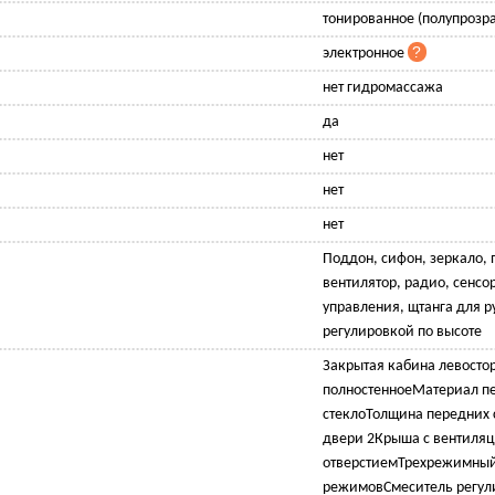
тонированное (полупрозр
электронное
нет гидромассажа
да
нет
нет
нет
Поддон, сифон, зеркало, 
вентилятор, радио, сенсо
управления, щтанга для р
регулировкой по высоте
Закрытая кабина левост
полностенноеМатериал пе
стеклоТолщина передних 
двери 2Крыша с вентиля
отверстиемТрехрежимный
режимовСмеситель регул