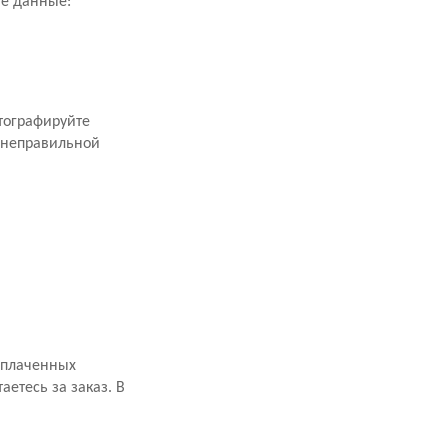
ие данные:
тографируйте
 неправильной
оплаченных
аетесь за заказ. В