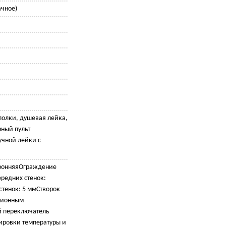
ачное)
полки, душевая лейка,
рный пульт
учной лейки с
оронняяОграждение
редних стенок:
стенок: 5 ммСтворок
ционным
 переключатель
ировки температуры и