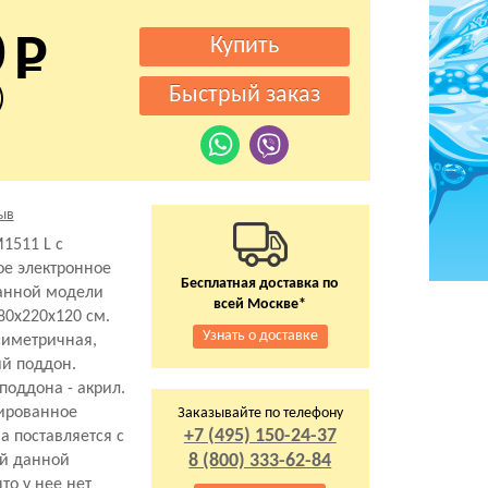
0
)
ыв
1511 L с
ое электронное
Бесплатная доставка по
данной модели
всей Москве*
80x220x120 см.
Узнать о доставке
симетричная,
ий поддон.
поддона - акрил.
нированное
Заказывайте по телефону
+7 (495) 150-24-37
а поставляется с
8 (800) 333-62-84
ей данной
то у нее нет