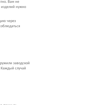
атно. Вам не
х изделий нужно
цию через
 соблюдаться
аружили заводской
. Каждый случай