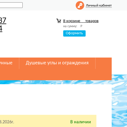
Личный кабинет
37
В корзине
товаров
на сумму:
Р
4
Оформить
унные
Душевые углы и ограждения
8.2026г.
В наличии