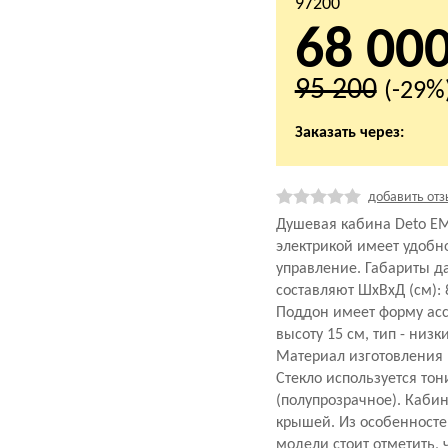
97200
68 00
95 200
(-29%
Заказать через:
добавить отз
Душевая кабина Deto ЕМ
электрикой имеет удобн
управление. Габариты 
составляют ШхВхД (см): 
Поддон имеет форму ас
высоту 15 см, тип - низк
Материал изготовления 
Стекло используется то
(полупрозрачное). Кабин
крышей. Из особенност
модели стоит отметить, ч