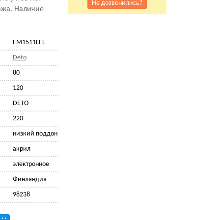
Не дозвонились?
ажа. Наличие
EM1511LEL
Deto
80
120
DETO
220
низкий поддон
акрил
электронное
Финляндия
98238