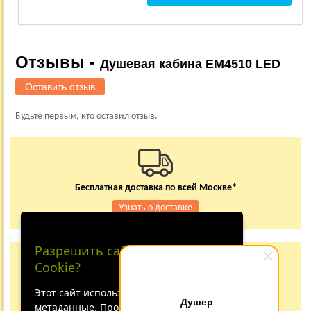
Отзывы -
Душевая кабина EM4510 LED
Оставить отзыв
Будьте первым, кто оставил отзыв.
Бесплатная доставка по всей Москве*
Узнать о доставке
Разрешить сайту принимать
Заказывайте по телефону
Cookie?
+7 (495) 150-24-37
8 (800) 333-62-84
Этот сайт использует файлы cookie и
Душер
метаданные. Продолжая
Не дозвонились?