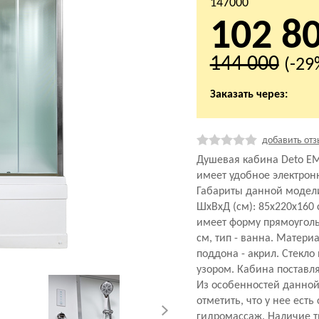
147000
102 8
144 000
(-29
Заказать через:
добавить отз
Душевая кабина Deto ЕМ4
имеет удобное электрон
Габариты данной модел
ШхВхД (см): 85x220x160
имеет форму прямоуголь
см, тип - ванна. Матери
поддона - акрил. Стекло 
узором. Кабина поставля
Из особенностей данной
отметить, что у нее есть
гидромассаж. Наличие т