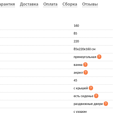
арантия
Доставка
Оплата
Сборка
Отзывы
160
85
220
85x220x160 см
прямоугольная
ванна
акрил
45
с крышей
есть сиденье
раздвижные двери
с узором