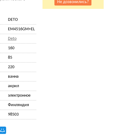
Не дозвонились?
DETO
EM4516GM+EL
Deto
160
85
220
ванна
акрил
электронное
Финляндия
98503