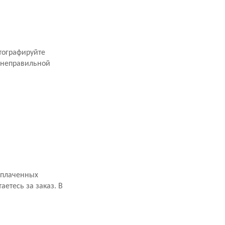
тографируйте
 неправильной
оплаченных
аетесь за заказ. В