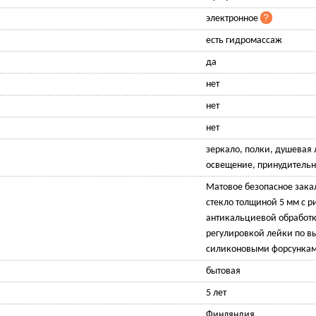
электронное
есть гидромассаж
да
нет
нет
нет
зеркало, полки, душевая 
освещение, принудительн
Матовое безопасное зака
стекло толщиной 5 мм с р
антикальциевой обработк
регулировкой лейки по вы
силиконовыми форсункам
бытовая
5 лет
Финляндия