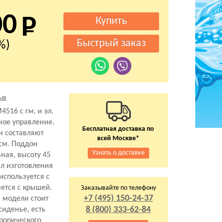
00
%)
ыв
516 с гм. и эл.
ное управление.
Бесплатная доставка по
и составляют
всей Москве*
 см. Поддон
Узнать о доставке
ная, высоту 45
ал изготовления
используется с
ется с крышей.
Заказывайте по телефону
+7 (495) 150-24-37
 модели стоит
8 (800) 333-62-84
 сиденье, есть
ропического