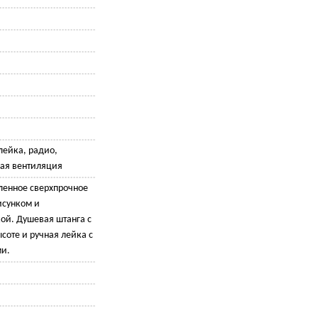
лейка, радио,
ая вентиляция
ленное сверхпрочное
исунком и
ой. Душевая штанга с
соте и ручная лейка с
и.