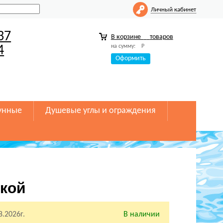
Личный кабинет
37
В корзине
товаров
на сумму:
Р
4
Оформить
унные
Душевые углы и ограждения
икой
8.2026г.
В наличии