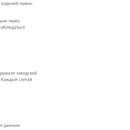
х изделий нужно
цию через
 соблюдаться
аружили заводской
. Каждый случай
ие данные: