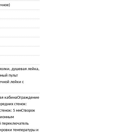
ачное)
полки, душевая лейка,
рный пульт
учной лейки с
ая кабинаОграждение
редних стенок:
стенок: 5 ммСтворок
ционным
 переключатель
ировки температуры и