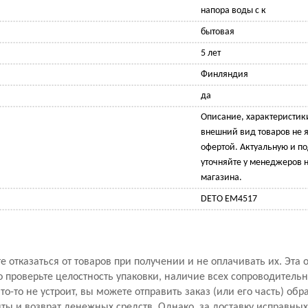
напора воды с к
бытовая
5 лет
Финляндия
да
Описание, характеристик
внешний вид товаров не 
офертой. Актуальную и 
уточняйте у менеджеров н
магазина.
DETO ЕМ4517
 отказаться от товаров при получении и не оплачивать их. Эта 
проверьте целостность упаковки, наличие всех сопроводитель
то-то не устроит, вы можете отправить заказ (или его часть) обр
ы и возврат денежных средств. Однако, за доставку исправны