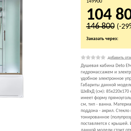
149900
104 8
146 800
(-29
Заказать через:
добавить отз
Душевая кабина Deto ЕМ
гидромассажем и элект
удобное электронное уп
Габариты данной модел
ШхВхД (см): 85x220x170
имеет форму прямоуголь
см, тип - ванна. Матери
поддона - акрил. Стекло
тонированное (полупроз
поставляется с крышей.
данной модели стоит отм