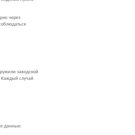
цию через
 соблюдаться
аружили заводской
. Каждый случай
ие данные: