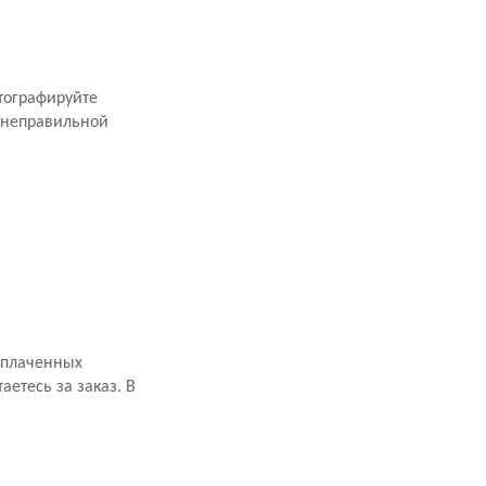
тографируйте
 неправильной
оплаченных
аетесь за заказ. В