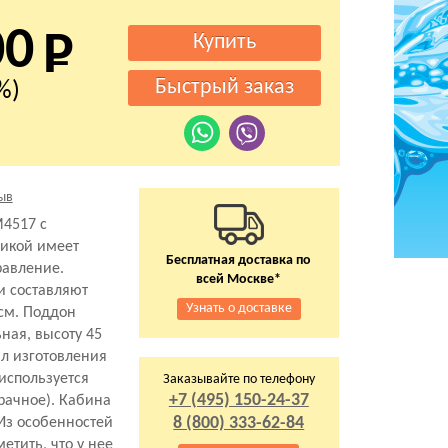
00
%)
ыв
4517 с
рикой имеет
Бесплатная доставка по
равление.
всей Москве*
и составляют
Узнать о доставке
 см. Поддон
ная, высоту 45
ал изготовления
 используется
Заказывайте по телефону
+7 (495) 150-24-37
рачное). Кабина
8 (800) 333-62-84
 Из особенностей
етить, что у нее