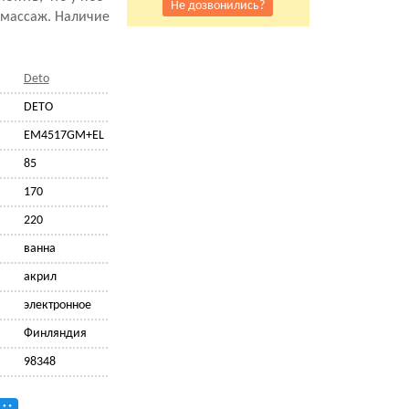
Не дозвонились?
омассаж. Наличие
Deto
DETO
EM4517GM+EL
85
170
220
ванна
акрил
электронное
Финляндия
98348