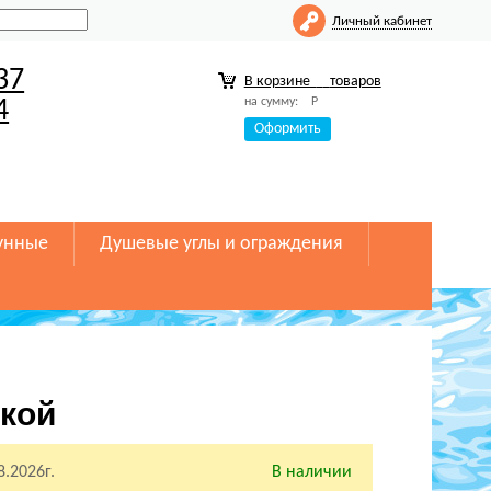
Личный кабинет
37
В корзине
товаров
на сумму:
Р
4
Оформить
унные
Душевые углы и ограждения
икой
8.2026г.
В наличии