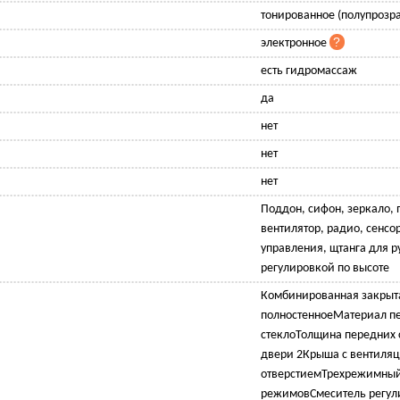
тонированное (полупрозр
электронное
есть гидромассаж
да
нет
нет
нет
Поддон, сифон, зеркало, 
вентилятор, радио, сенсо
управления, щтанга для р
регулировкой по высоте
Комбинированная закрыт
полностенноеМатериал пе
стеклоТолщина передних 
двери 2Крыша с вентиля
отверстиемТрехрежимный
режимовСмеситель регул