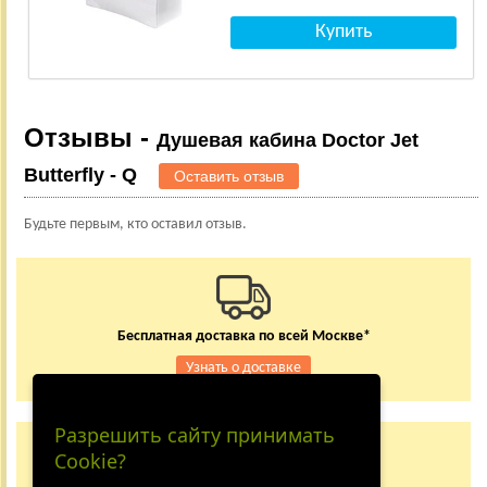
Отзывы -
Душевая кабина Doctor Jet
Butterfly - Q
Оставить отзыв
Будьте первым, кто оставил отзыв.
Бесплатная доставка по всей Москве*
Узнать о доставке
Разрешить сайту принимать
Заказывайте по телефону
Cookie?
+7 (495) 150-24-37