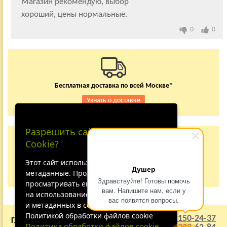
Магазин рекомендую, выбор
хороший, цены нормальные.
0
0
Бесплатная доставка по всей Москве*
Узнать о доставке
Разрешить сайту принимать
Заказывайте по телефону
Cookie?
+7 (495) 150-24-37
8 (800) 333-62-84
Этот сайт использует файлы cookie и
Душер
метаданные. Продолжая
Не дозвонились?
Здравствуйте! Готовы помочь
просматривать его, вы соглашаетесь
вам. Напишите нам, если у
на использование нами файлов cookie
вас появятся вопросы.
и метаданных в соответствии с
Политикой обработки файлов cookie
+7 (495) 150-24-37
ГЛАВНАЯ
О КОМПАНИИ
Политика обработки файлов cookie