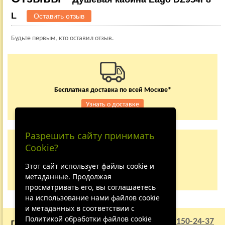
L
Оставить отзыв
Будьте первым, кто оставил отзыв.
Бесплатная доставка по всей Москве*
Узнать о доставке
Разрешить сайту принимать
Заказывайте по телефону
Cookie?
+7 (495) 150-24-37
8 (800) 333-62-84
Этот сайт использует файлы cookie и
метаданные. Продолжая
Не дозвонились?
просматривать его, вы соглашаетесь
на использование нами файлов cookie
и метаданных в соответствии с
Политикой обработки файлов cookie
+7 (495) 150-24-37
ГЛАВНАЯ
О КОМПАНИИ