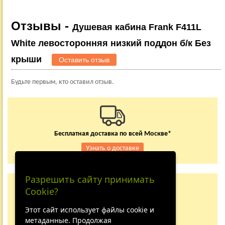
Отзывы -
Душевая кабина Frank F411L
White левосторонняя низкий поддон б/к Без
крыши
Оставить отзыв
Будьте первым, кто оставил отзыв.
Бесплатная доставка по всей Москве*
Узнать о доставке
Разрешить сайту принимать
Заказывайте по телефону
Cookie?
+7 (495) 150-24-37
8 (800) 333-62-84
Этот сайт использует файлы cookie и
метаданные. Продолжая
Не дозвонились?