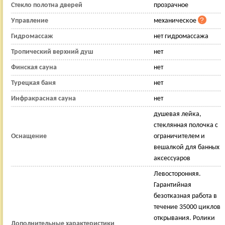
Стекло полотна дверей
прозрачное
Управление
механическое
Гидромассаж
нет гидромассажа
Тропический верхний душ
нет
Финская сауна
нет
Турецкая баня
нет
Инфракрасная сауна
нет
душевая лейка,
стеклянная полочка с
Оснащение
ограничителем и
вешалкой для банных
аксессуаров
Левосторонняя.
Гарантийная
безотказная работа в
течение 35000 циклов
открывания. Ролики
Дополнительные характеристики