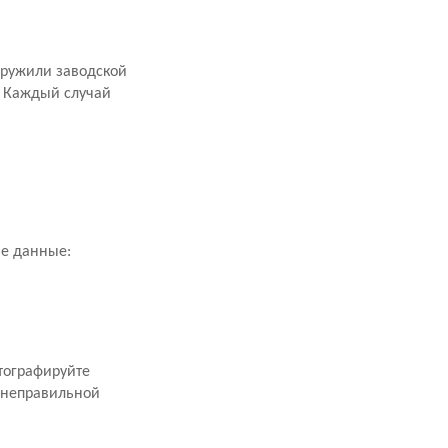
аружили заводской
. Каждый случай
ие данные:
тографируйте
 неправильной