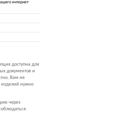
ашего интернет-
опция доступна для
ных документов и
атно. Вам не
х изделий нужно
цию через
 соблюдаться