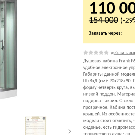
110 0
154 000
(-29
Заказать через:
добавить отз
Душевая кабина Frank F
удобное электронное уп
Габариты данной модел
ШхВхД (см): 90x218x90.
форму четверть круга, вы
низкий поддон. Материа
поддона - акрил. Стекло
прозрачное. Кабина пост
крышей. Из особенност
модели стоит отметить, ч
сиденье, есть гидромас
тропического душа: да.