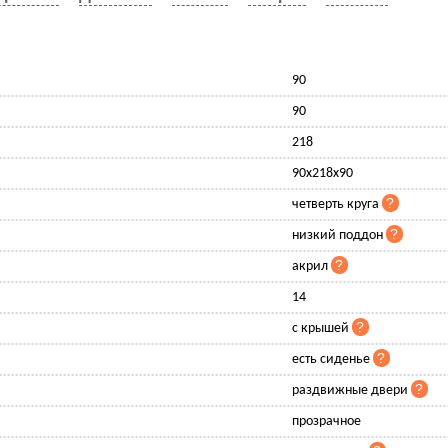
90
90
218
90x218x90
четверть круга
низкий поддон
акрил
14
с крышей
есть сиденье
раздвижные двери
прозрачное