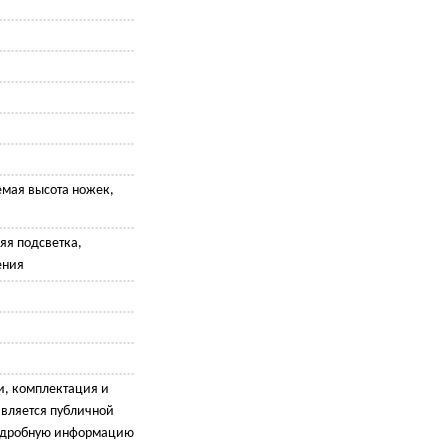
емая высота ножек,
яя подсветка,
ения
и, комплектация и
является публичной
подробную информацию