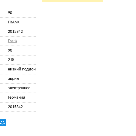
90
FRANK
2015342
Frank
90
218
низкий поддон
акрил
электронное
Германия
2015342