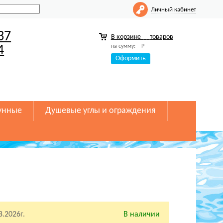
Личный кабинет
37
В корзине
товаров
на сумму:
Р
4
Оформить
унные
Душевые углы и ограждения
8.2026г.
В наличии