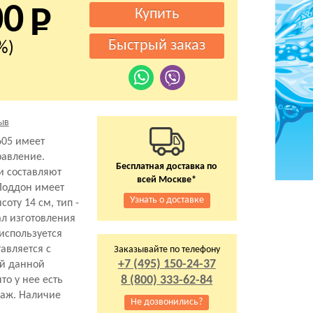
00
%)
ыв
605 имеет
равление.
Бесплатная доставка по
и составляют
всей Москве*
 Поддон имеет
Узнать о доставке
соту 14 см, тип -
л изготовления
 используется
авляется с
Заказывайте по телефону
+7 (495) 150-24-37
ей данной
8 (800) 333-62-84
то у нее есть
саж. Наличие
Не дозвонились?