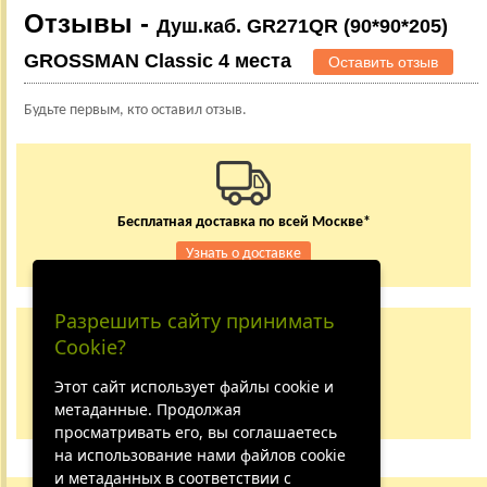
Отзывы -
Душ.каб. GR271QR (90*90*205)
GROSSMAN Classic 4 места
Оставить отзыв
Будьте первым, кто оставил отзыв.
Бесплатная доставка по всей Москве*
Узнать о доставке
Разрешить сайту принимать
Заказывайте по телефону
Cookie?
+7 (495) 150-24-37
8 (800) 333-62-84
Этот сайт использует файлы cookie и
метаданные. Продолжая
Не дозвонились?
просматривать его, вы соглашаетесь
на использование нами файлов cookie
и метаданных в соответствии с