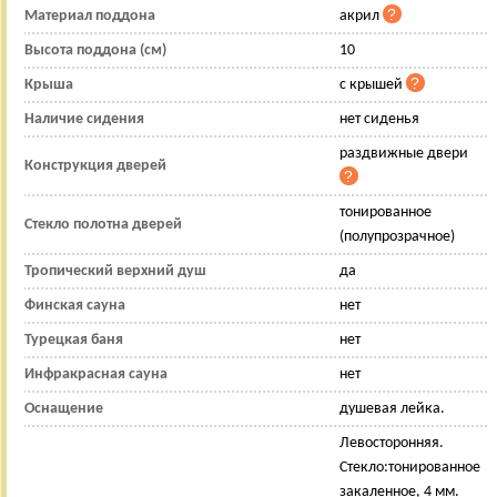
Материал поддона
акрил
Высота поддона (см)
10
Крыша
с крышей
Наличие сидения
нет сиденья
раздвижные двери
Конструкция дверей
тонированное
Стекло полотна дверей
(полупрозрачное)
Тропический верхний душ
да
Финская сауна
нет
Турецкая баня
нет
Инфракрасная сауна
нет
Оснащение
душевая лейка.
Левосторонняя.
Стекло:тонированное
закаленное, 4 мм.