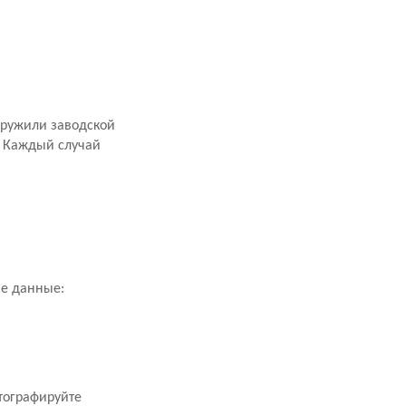
аружили заводской
. Каждый случай
ие данные:
тографируйте