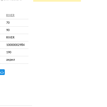
RIVER
70
90
RIVER
10000002984
190
акрил