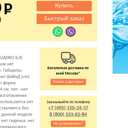
0
)
QUADRO Б/К
ное нет
Бесплатная доставка по
. Габариты
всей Москве*
ют ШхВхД (см):
Узнать о доставке
т форму
 см, тип - нет
изготовления
 используется нет
Заказывайте по телефону
+7 (495) 150-24-37
тавляется без
8 (800) 333-62-84
й данной модели
е нет сиденья, нет
Не дозвонились?
тропического