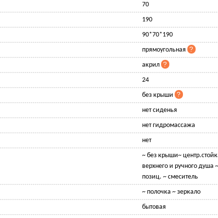
70
190
90*70*190
прямоугольная
акрил
24
без крыши
нет сиденья
нет гидромассажа
нет
~ без крыши~ центр.стойк
верхнего и ручного душа ~
позиц. ~ смеситель
~ полочка ~ зеркало
бытовая