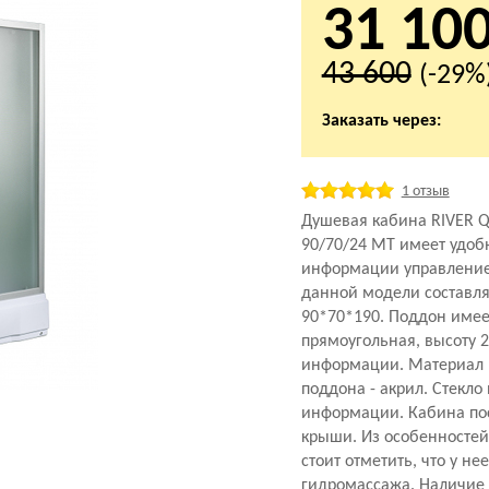
31 10
43 600
(-29%
Заказать через:
1 отзыв
Душевая кабина RIVER 
90/70/24 МТ имеет удоб
информации управление
данной модели составля
90*70*190. Поддон имее
прямоугольная, высоту 24
информации. Материал 
поддона - акрил. Стекло
информации. Кабина пос
крыши. Из особенносте
стоит отметить, что у не
гидромассажа. Наличие 