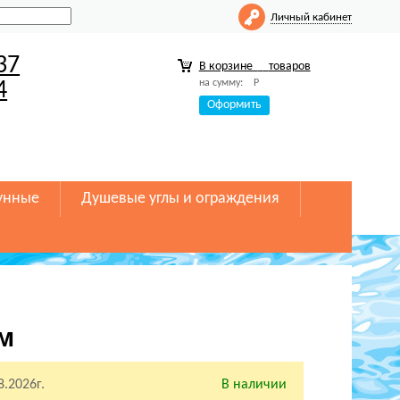
Личный кабинет
37
В корзине
товаров
на сумму:
Р
4
Оформить
унные
Душевые углы и ограждения
м
8.2026г.
В наличии