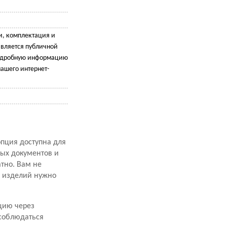
и, комплектация и
является публичной
подробную информацию
ашего интернет-
опция доступна для
ных документов и
атно. Вам не
х изделий нужно
цию через
 соблюдаться