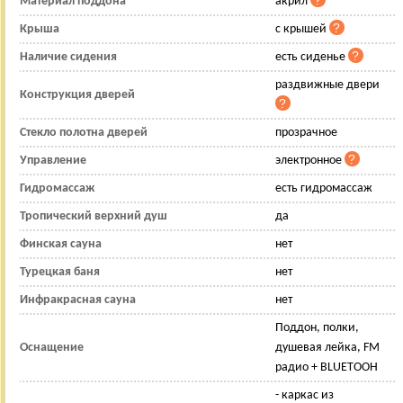
Материал поддона
акрил
Крыша
с крышей
Наличие сидения
есть сиденье
раздвижные двери
Конструкция дверей
Стекло полотна дверей
прозрачное
Управление
электронное
Гидромассаж
есть гидромассаж
Тропический верхний душ
да
Финская сауна
нет
Турецкая баня
нет
Инфракрасная сауна
нет
Поддон, полки,
Оснащение
душевая лейка, FM
радио + BLUETOOH
- каркас из