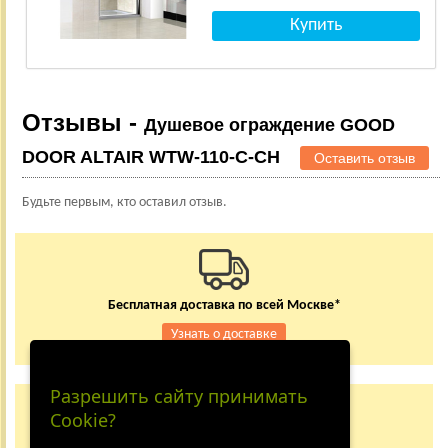
Отзывы -
Душевое ограждение GOOD
DOOR ALTAIR WTW-110-C-CH
Оставить отзыв
Будьте первым, кто оставил отзыв.
Бесплатная доставка по всей Москве*
Узнать о доставке
Разрешить сайту принимать
Заказывайте по телефону
Cookie?
+7 (495) 150-24-37