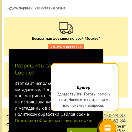
Будьте первым, кто оставил отзыв.
Бесплатная доставка по всей Москве*
Узнать о доставке
Разрешить сайту принимать
Заказывайте по телефону
Cookie?
+7 (495) 150-24-37
8 (800) 333-62-84
Этот сайт использует файлы cookie и
Душер
метаданные. Продолжая
Не дозвонились?
Здравствуйте! Готовы помочь
просматривать его, вы соглашаетесь
вам. Напишите нам, если у
на использование нами файлов cookie
вас появятся вопросы.
и метаданных в соответствии с
Политикой обработки файлов cookie
+7 (495) 150-24-37
ГЛАВНАЯ
О КОМПАНИИ
Политика обработки файлов cookie
8 (800) 333-62-84
СОТРУДНИЧЕСТВО
ВАКАНСИИ
9:00 - 22:00 пн-пт
10:00 - 21:00 сб-вс