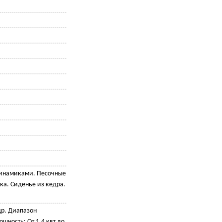
динамиками. Песочные
ка. Сиденье из кедра.
р. Диапазон
ощность: От 1,4 квт до