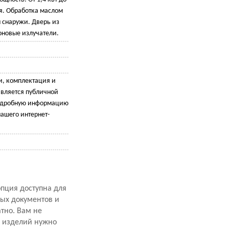
я. Обработка маслом
 снаружи. Дверь из
оновые излучатели.
и, комплектация и
является публичной
подробную информацию
ашего интернет-
опция доступна для
ных документов и
атно. Вам не
х изделий нужно