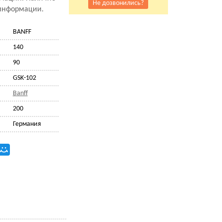
Не дозвонились?
 информации.
BANFF
140
90
GSK-102
Banff
200
Германия