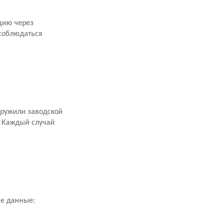
цию через
 соблюдаться
аружили заводской
. Каждый случай
ие данные: