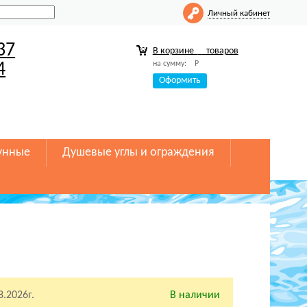
Личный кабинет
37
В корзине
товаров
на сумму:
Р
4
Оформить
унные
Душевые углы и ограждения
8.2026г.
В наличии