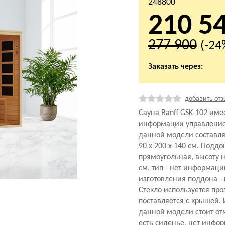
248800
210 5
277 900
(-24
Заказать через:
добавить отз
Сауна Banff GSK-102 име
информации управление
данной модели составля
90 х 200 х 140 см. Подд
прямоугольная, высоту 
см, тип - нет информац
изготовления поддона -
Стекло используется пр
поставляется с крышей.
данной модели стоит отм
есть сиденье, нет инфо