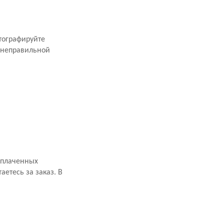
тографируйте
 неправильной
оплаченных
аетесь за заказ. В