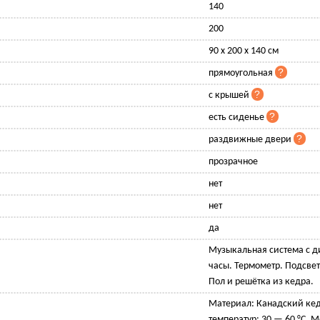
140
200
90 х 200 х 140 см
прямоугольная
с крышей
есть сиденье
раздвижные двери
прозрачное
нет
нет
да
Музыкальная система с 
часы. Термометр. Подсвет
Пол и решётка из кедра.
Материал: Канадский кед
температур: 30 — 60 °C. М