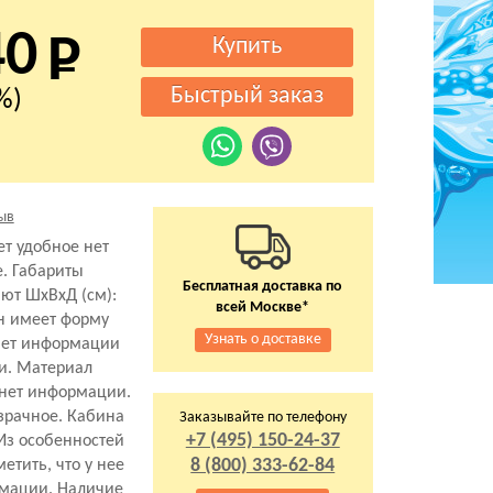
40
%)
ыв
ет удобное нет
. Габариты
Бесплатная доставка по
ют ШхВхД (см):
всей Москве*
он имеет форму
Узнать о доставке
нет информации
ии. Материал
 нет информации.
озрачное. Кабина
Заказывайте по телефону
+7 (495) 150-24-37
 Из особенностей
8 (800) 333-62-84
етить, что у нее
рмации. Наличие