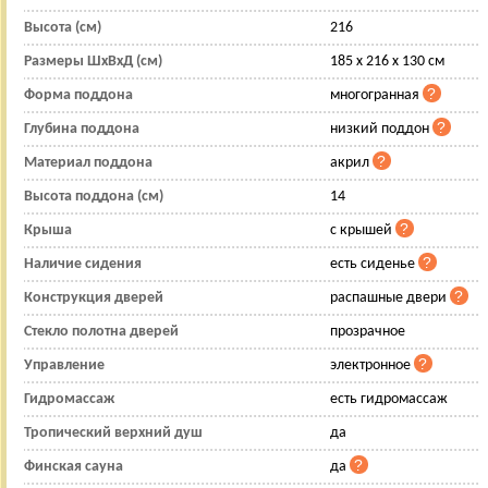
Высота (см)
216
Размеры ШхВхД (см)
185 х 216 х 130 см
Форма поддона
многогранная
Глубина поддона
низкий поддон
Материал поддона
акрил
Высота поддона (см)
14
Крыша
с крышей
Наличие сидения
есть сиденье
Конструкция дверей
распашные двери
Стекло полотна дверей
прозрачное
Управление
электронное
Гидромассаж
есть гидромассаж
Тропический верхний душ
да
Финская сауна
да