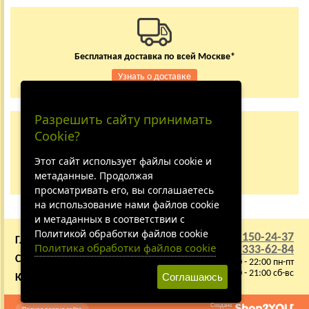
Бесплатная доставка по всей Москве*
Узнать о доставке
Разрешить сайту принимать
Заказывайте по телефону
Cookie?
+7 (495) 150-24-37
8 (800) 333-62-84
Этот сайт использует файлы cookie и
метаданные. Продолжая
Не дозвонились?
просматривать его, вы соглашаетесь
на использование нами файлов cookie
и метаданных в соответствии с
Политикой обработки файлов cookie
+7 (495) 150-24-37
ГЛАВНАЯ
О КОМПАНИИ
Политика обработки файлов cookie
8 (800) 333-62-84
СОТРУДНИЧЕСТВО
ВАКАНСИИ
9:00 - 22:00 пн-пт
10:00 - 21:00 сб-вс
Соглашаюсь
КАРТА САЙТА
Создано