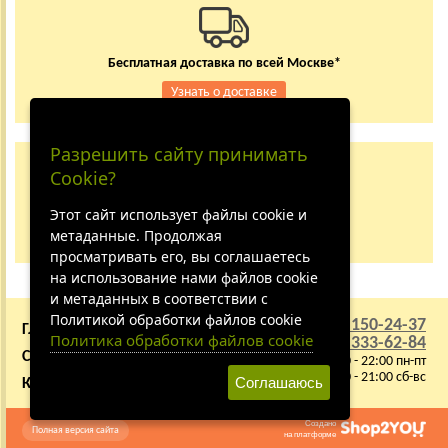
Бесплатная доставка по всей Москве*
Узнать о доставке
Разрешить сайту принимать
Заказывайте по телефону
Cookie?
+7 (495) 150-24-37
8 (800) 333-62-84
Этот сайт использует файлы cookie и
метаданные. Продолжая
Не дозвонились?
просматривать его, вы соглашаетесь
на использование нами файлов cookie
и метаданных в соответствии с
Политикой обработки файлов cookie
+7 (495) 150-24-37
ГЛАВНАЯ
О КОМПАНИИ
Политика обработки файлов cookie
8 (800) 333-62-84
СОТРУДНИЧЕСТВО
ВАКАНСИИ
9:00 - 22:00 пн-пт
10:00 - 21:00 сб-вс
Соглашаюсь
КАРТА САЙТА
Создано
Полная версия сайта
на платформе