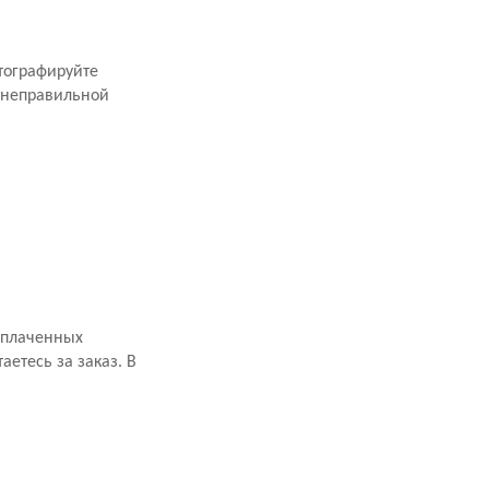
тографируйте
 неправильной
оплаченных
аетесь за заказ. В