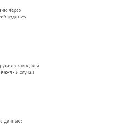
цию через
 соблюдаться
аружили заводской
. Каждый случай
ие данные: