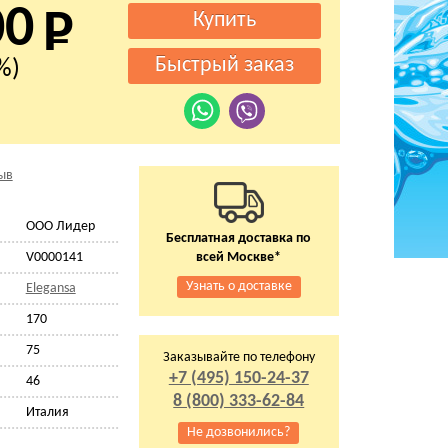
00
%)
ыв
ООО Лидер
Бесплатная доставка по
V0000141
всей Москве*
Узнать о доставке
Elegansa
170
75
Заказывайте по телефону
+7 (495) 150-24-37
46
8 (800) 333-62-84
Италия
Не дозвонились?