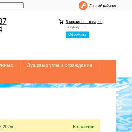
Личный кабинет
37
В корзине
товаров
на сумму:
Р
4
Оформить
унные
Душевые углы и ограждения
8.2026г.
В наличии