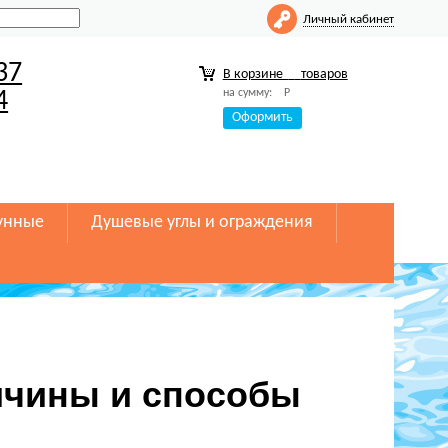
Личный кабинет
37
В корзине
товаров
на сумму:
Р
4
Оформить
унные
Душевые углы и ограждения
ичины и способы