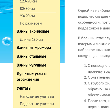
120х90 см
80х80 см
Одной из наиболее
90х90 см
воды, что создает
особенности, поэт
По размерам
поддержкой в дан
Ванны акриловые
В большинстве слу
Длина 180 см
которыми можно с
Ванны из мрамора
набор гаечных кл
следующая послед
Ванны стальные
Ванны чугунные
С помощью ц
протечку вод
Душевые углы и
Обязательно
ограждения
С грубого фи
Унитазы
обратно. На 
обеспечивал
Напольные унитазы
После того, 
Подвесные унитазы
перекрывает