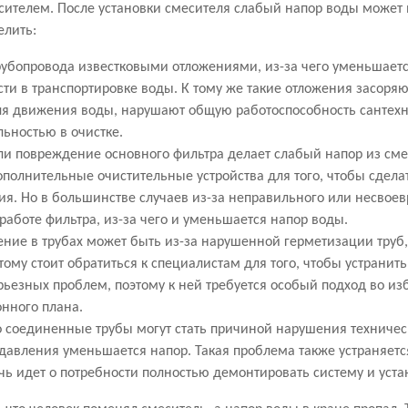
есителем. После установки смесителя слабый напор воды может
елить:
рубопровода известковыми отложениями, из-за чего уменьшается
сти в транспортировке воды. К тому же такие отложения засоря
я движения воды, нарушают общую работоспособность сантехни
льностью в очистке.
ли повреждение основного фильтра делает слабый напор из см
ополнительные очистительные устройства для того, чтобы сдела
ия. Но в большинстве случаев из-за неправильного или несвое
работе фильтра, из-за чего и уменьшается напор воды.
ение в трубах может быть из-за нарушенной герметизации труб
тому стоит обратиться к специалистам для того, чтобы устрани
рьезных проблем, поэтому к ней требуется особый подход во и
онного плана.
 соединенные трубы могут стать причиной нарушения техническ
давления уменьшается напор. Такая проблема также устраняет
чь идет о потребности полностью демонтировать систему и уста