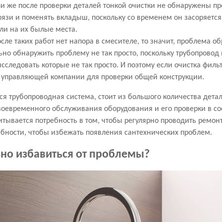
и же после проверки деталей тонкой очистки не обнаружены про
рязи и поменять вкладыш, поскольку со временем он засоряетс
ли на их былые места.
сле таких работ нет напора в смесителе, то значит, проблема о
ьно обнаружить проблему не так просто, поскольку трубопрово
сследовать которые не так просто. И поэтому если очистка фильт
к управляющей компании для проверки общей конструкции.
вся трубопроводная система, стоит из большого количества дет
воевременного обслуживания оборудования и его проверки в с
тывается потребность в том, чтобы регулярно проводить ремонт
бности, чтобы избежать появления сантехнических проблем.
но избавиться от проблемы?