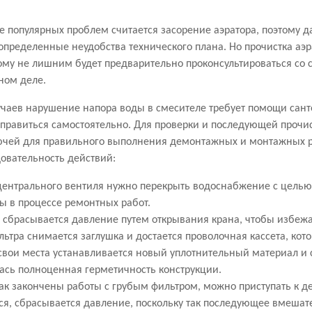
 популярных проблем считается засорение аэратора, поэтому 
 определенные неудобства технического плана. Но прочистка аэ
ому не лишним будет предварительно проконсультироваться со 
ном деле.
чаев нарушение напора воды в смесителе требует помощи санте
правиться самостоятельно. Для проверки и последующей прочис
ючей для правильного выполнения демонтажных и монтажных ра
овательность действий:
ентрального вентиля нужно перекрыть водоснабжение с целью 
ы в процессе ремонтных работ.
 сбрасывается давление путем открывания крана, чтобы избежа
льтра снимается заглушка и достается проволочная кассета, ко
свои места устанавливается новый уплотнительный материал и с
ась полноценная герметичность конструкции.
как закончены работы с грубым фильтром, можно приступать к де
ся, сбрасывается давление, поскольку так последующее вмешате