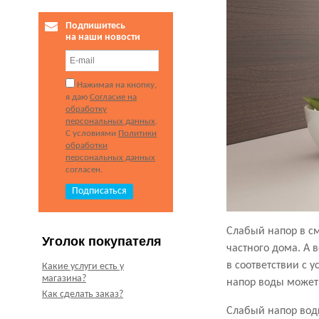
Подпишитесь
на наши новости
Нажимая на кнопку,
я даю
Согласие на
обработку
персональных данных
.
С условиями
Политики
обработки
персональных данных
согласен.
Слабый напор в см
Уголок покупателя
частного дома. А 
в соответствии с
Какие услуги есть у
магазина?
напор воды может 
Как сделать заказ?
Слабый напор воды