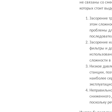
не связаны со см
которых стоит выд
Засорение т
этом сложно
проблемы дл
последовате
Засорение и
фильтры и д
использован
сложности в 
Низкое давл
станции, поэ
наиболее се
эксплуатаци
Неправильно
сниженного 
поскольку ре