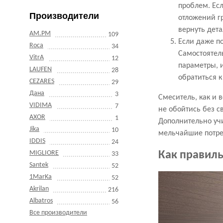
проблем. Есл
Производители
отложений г
вернуть дета
AM.PM
109
Если даже по
Roca
34
Самостоятел
VitrA
12
параметры, и
LAUFEN
28
обратиться 
CEZARES
29
Дана
3
Смеситель, как и 
VIDIMA
7
не обойтись без с
AXOR
1
Дополнительно учи
Jika
10
мельчайшие потре
IDDIS
24
MIGLIORE
Как правиль
33
Santek
52
1MarKa
52
Akrilan
216
Albatros
56
Все производители